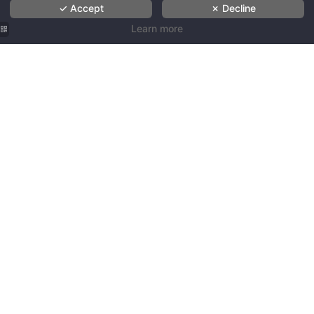
✓ Accept
✗ Decline
Learn more
Les
Hôtels de
Les
Paris - 酒
Hôtels de
Les
吧 - 戒毒
Paris - 酒
Hôtels de
所
吧 -
Paris - 酒
Rehab
吧 - 巴黎
Saint-
圣奥诺雷
Honoré
康复中心
Les
Les
Hôtels de
Hôtels de
Paris - 酒
Les